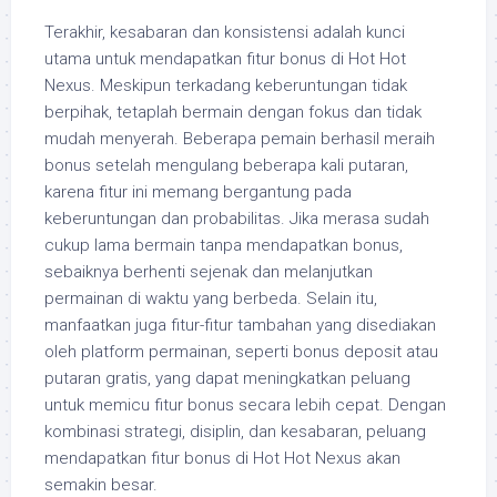
Terakhir, kesabaran dan konsistensi adalah kunci
utama untuk mendapatkan fitur bonus di Hot Hot
Nexus. Meskipun terkadang keberuntungan tidak
berpihak, tetaplah bermain dengan fokus dan tidak
mudah menyerah. Beberapa pemain berhasil meraih
bonus setelah mengulang beberapa kali putaran,
karena fitur ini memang bergantung pada
keberuntungan dan probabilitas. Jika merasa sudah
cukup lama bermain tanpa mendapatkan bonus,
sebaiknya berhenti sejenak dan melanjutkan
permainan di waktu yang berbeda. Selain itu,
manfaatkan juga fitur-fitur tambahan yang disediakan
oleh platform permainan, seperti bonus deposit atau
putaran gratis, yang dapat meningkatkan peluang
untuk memicu fitur bonus secara lebih cepat. Dengan
kombinasi strategi, disiplin, dan kesabaran, peluang
mendapatkan fitur bonus di Hot Hot Nexus akan
semakin besar.