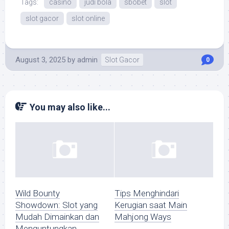
Tags:
casino
judi bola
sbobet
slot
slot gacor
slot online
August 3, 2025
by
admin
Slot Gacor
0
You may also like...
Wild Bounty
Tips Menghindari
Showdown: Slot yang
Kerugian saat Main
Mudah Dimainkan dan
Mahjong Ways
Menguntungkan