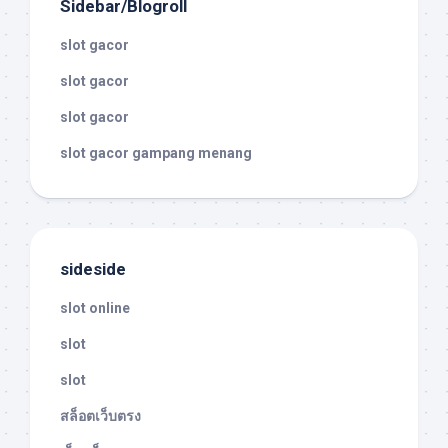
Sidebar/Blogroll
slot gacor
slot gacor
slot gacor
slot gacor gampang menang
sideside
slot online
slot
slot
สล็อตเว็บตรง