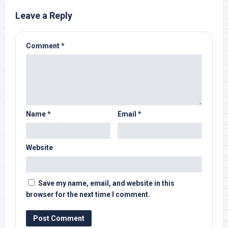
Leave a Reply
Comment
*
Name
*
Email
*
Website
Save my name, email, and website in this
browser for the next time I comment.