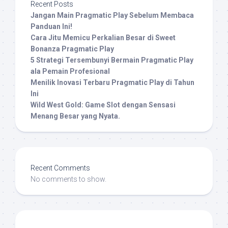
Recent Posts
Jangan Main Pragmatic Play Sebelum Membaca
Panduan Ini!
Cara Jitu Memicu Perkalian Besar di Sweet
Bonanza Pragmatic Play
5 Strategi Tersembunyi Bermain Pragmatic Play
ala Pemain Profesional
Menilik Inovasi Terbaru Pragmatic Play di Tahun
Ini
Wild West Gold: Game Slot dengan Sensasi
Menang Besar yang Nyata.
Recent Comments
No comments to show.