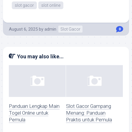
slot gacor
slot online
August 6, 2025
by
admin
Slot Gacor
0
You may also like...
Panduan Lengkap Main
Slot Gacor Gampang
Togel Online untuk
Menang: Panduan
Pemula
Praktis untuk Pemula