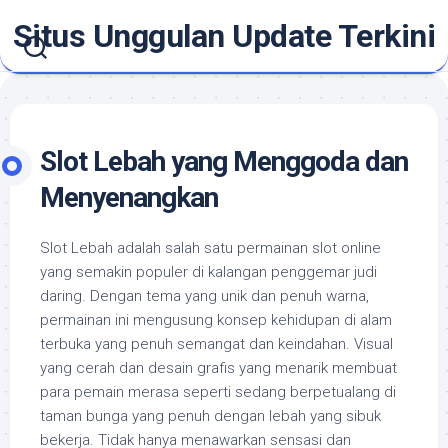
Skip
Situs Unggulan Update Terkini
to
content
Slot Lebah yang Menggoda dan
Menyenangkan
Slot Lebah adalah salah satu permainan slot online
yang semakin populer di kalangan penggemar judi
daring. Dengan tema yang unik dan penuh warna,
permainan ini mengusung konsep kehidupan di alam
terbuka yang penuh semangat dan keindahan. Visual
yang cerah dan desain grafis yang menarik membuat
para pemain merasa seperti sedang berpetualang di
taman bunga yang penuh dengan lebah yang sibuk
bekerja. Tidak hanya menawarkan sensasi dan