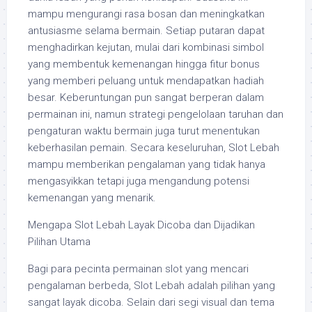
mampu mengurangi rasa bosan dan meningkatkan
antusiasme selama bermain. Setiap putaran dapat
menghadirkan kejutan, mulai dari kombinasi simbol
yang membentuk kemenangan hingga fitur bonus
yang memberi peluang untuk mendapatkan hadiah
besar. Keberuntungan pun sangat berperan dalam
permainan ini, namun strategi pengelolaan taruhan dan
pengaturan waktu bermain juga turut menentukan
keberhasilan pemain. Secara keseluruhan, Slot Lebah
mampu memberikan pengalaman yang tidak hanya
mengasyikkan tetapi juga mengandung potensi
kemenangan yang menarik.
Mengapa Slot Lebah Layak Dicoba dan Dijadikan
Pilihan Utama
Bagi para pecinta permainan slot yang mencari
pengalaman berbeda, Slot Lebah adalah pilihan yang
sangat layak dicoba. Selain dari segi visual dan tema