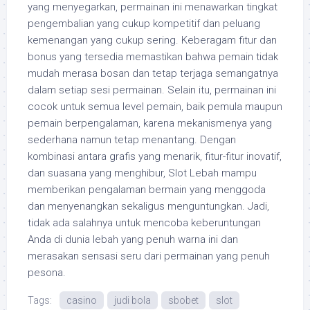
yang menyegarkan, permainan ini menawarkan tingkat
pengembalian yang cukup kompetitif dan peluang
kemenangan yang cukup sering. Keberagam fitur dan
bonus yang tersedia memastikan bahwa pemain tidak
mudah merasa bosan dan tetap terjaga semangatnya
dalam setiap sesi permainan. Selain itu, permainan ini
cocok untuk semua level pemain, baik pemula maupun
pemain berpengalaman, karena mekanismenya yang
sederhana namun tetap menantang. Dengan
kombinasi antara grafis yang menarik, fitur-fitur inovatif,
dan suasana yang menghibur, Slot Lebah mampu
memberikan pengalaman bermain yang menggoda
dan menyenangkan sekaligus menguntungkan. Jadi,
tidak ada salahnya untuk mencoba keberuntungan
Anda di dunia lebah yang penuh warna ini dan
merasakan sensasi seru dari permainan yang penuh
pesona.
Tags:
casino
judi bola
sbobet
slot