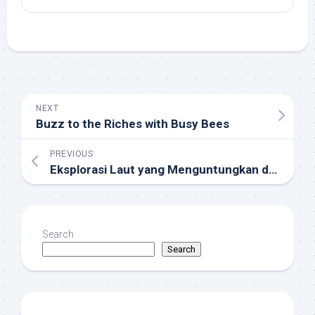
NEXT
Buzz to the Riches with Busy Bees
PREVIOUS
Eksplorasi Laut yang Menguntungkan dan Seru
Search
Search