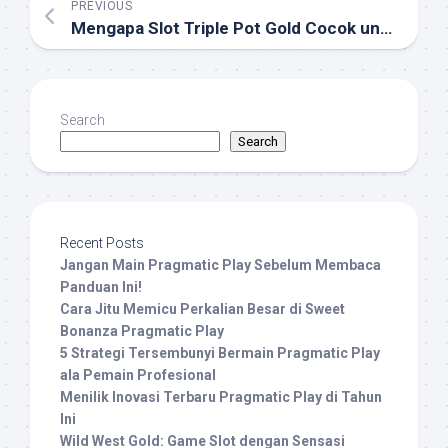
PREVIOUS
Mengapa Slot Triple Pot Gold Cocok untuk Pemula
Search
Search
Recent Posts
Jangan Main Pragmatic Play Sebelum Membaca
Panduan Ini!
Cara Jitu Memicu Perkalian Besar di Sweet
Bonanza Pragmatic Play
5 Strategi Tersembunyi Bermain Pragmatic Play
ala Pemain Profesional
Menilik Inovasi Terbaru Pragmatic Play di Tahun
Ini
Wild West Gold: Game Slot dengan Sensasi