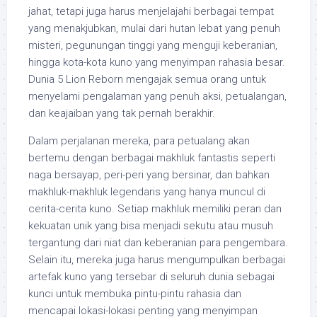
jahat, tetapi juga harus menjelajahi berbagai tempat
yang menakjubkan, mulai dari hutan lebat yang penuh
misteri, pegunungan tinggi yang menguji keberanian,
hingga kota-kota kuno yang menyimpan rahasia besar.
Dunia 5 Lion Reborn mengajak semua orang untuk
menyelami pengalaman yang penuh aksi, petualangan,
dan keajaiban yang tak pernah berakhir.
Dalam perjalanan mereka, para petualang akan
bertemu dengan berbagai makhluk fantastis seperti
naga bersayap, peri-peri yang bersinar, dan bahkan
makhluk-makhluk legendaris yang hanya muncul di
cerita-cerita kuno. Setiap makhluk memiliki peran dan
kekuatan unik yang bisa menjadi sekutu atau musuh
tergantung dari niat dan keberanian para pengembara.
Selain itu, mereka juga harus mengumpulkan berbagai
artefak kuno yang tersebar di seluruh dunia sebagai
kunci untuk membuka pintu-pintu rahasia dan
mencapai lokasi-lokasi penting yang menyimpan