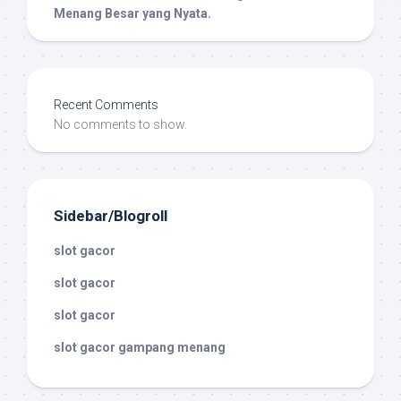
Menang Besar yang Nyata.
Recent Comments
No comments to show.
Sidebar/Blogroll
slot gacor
slot gacor
slot gacor
slot gacor gampang menang