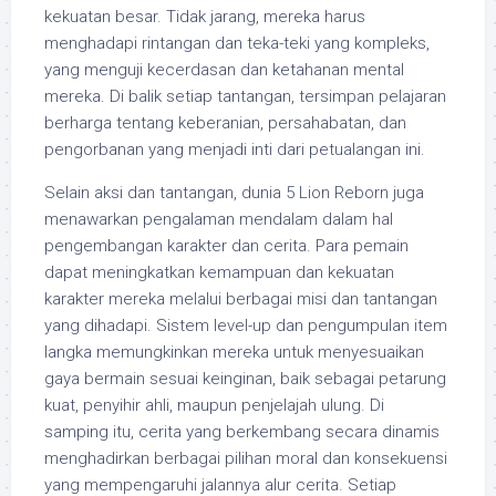
kekuatan besar. Tidak jarang, mereka harus
menghadapi rintangan dan teka-teki yang kompleks,
yang menguji kecerdasan dan ketahanan mental
mereka. Di balik setiap tantangan, tersimpan pelajaran
berharga tentang keberanian, persahabatan, dan
pengorbanan yang menjadi inti dari petualangan ini.
Selain aksi dan tantangan, dunia 5 Lion Reborn juga
menawarkan pengalaman mendalam dalam hal
pengembangan karakter dan cerita. Para pemain
dapat meningkatkan kemampuan dan kekuatan
karakter mereka melalui berbagai misi dan tantangan
yang dihadapi. Sistem level-up dan pengumpulan item
langka memungkinkan mereka untuk menyesuaikan
gaya bermain sesuai keinginan, baik sebagai petarung
kuat, penyihir ahli, maupun penjelajah ulung. Di
samping itu, cerita yang berkembang secara dinamis
menghadirkan berbagai pilihan moral dan konsekuensi
yang mempengaruhi jalannya alur cerita. Setiap