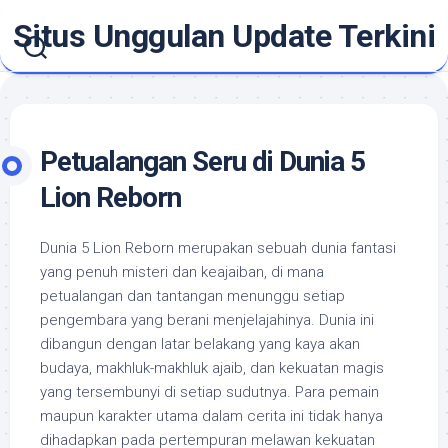
Skip
Situs Unggulan Update Terkini
to
content
Petualangan Seru di Dunia 5
Lion Reborn
Dunia 5 Lion Reborn merupakan sebuah dunia fantasi
yang penuh misteri dan keajaiban, di mana
petualangan dan tantangan menunggu setiap
pengembara yang berani menjelajahinya. Dunia ini
dibangun dengan latar belakang yang kaya akan
budaya, makhluk-makhluk ajaib, dan kekuatan magis
yang tersembunyi di setiap sudutnya. Para pemain
maupun karakter utama dalam cerita ini tidak hanya
dihadapkan pada pertempuran melawan kekuatan