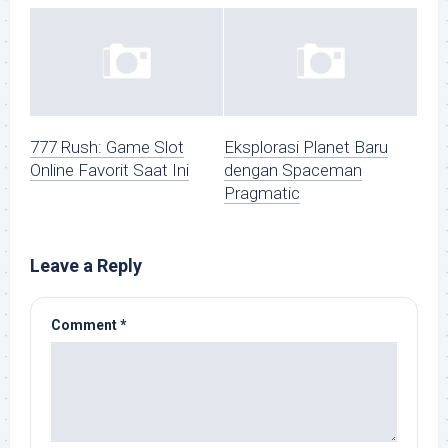
777 Rush: Game Slot
Eksplorasi Planet Baru
Online Favorit Saat Ini
dengan Spaceman
Pragmatic
Leave a Reply
Comment
*