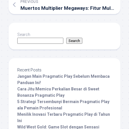
PREVIOUS
Muertos Multiplier Megaways: Fitur Multiplier Melimpah
Search
Search
Recent Posts
Jangan Main Pragmatic Play Sebelum Membaca
Panduan Ini!
Cara Jitu Memicu Perkalian Besar di Sweet
Bonanza Pragmatic Play
5 Strategi Tersembunyi Bermain Pragmatic Play
ala Pemain Profesional
Menilik Inovasi Terbaru Pragmatic Play di Tahun
Ini
Wild West Gold: Game Slot dengan Sensasi