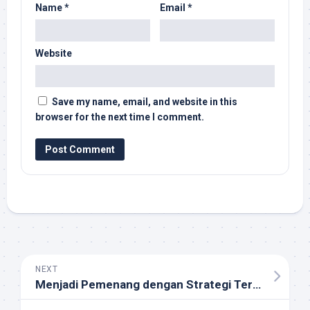
Name
*
Email
*
Website
Save my name, email, and website in this
browser for the next time I comment.
NEXT
Menjadi Pemenang dengan Strategi Terbaik