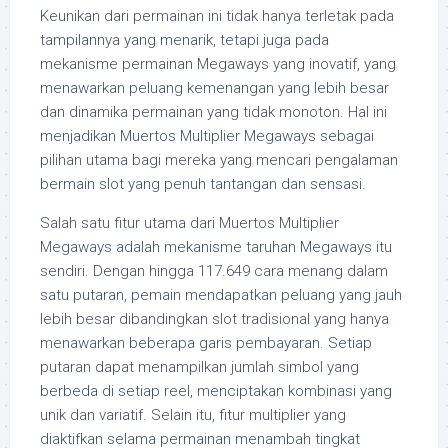
Keunikan dari permainan ini tidak hanya terletak pada
tampilannya yang menarik, tetapi juga pada
mekanisme permainan Megaways yang inovatif, yang
menawarkan peluang kemenangan yang lebih besar
dan dinamika permainan yang tidak monoton. Hal ini
menjadikan Muertos Multiplier Megaways sebagai
pilihan utama bagi mereka yang mencari pengalaman
bermain slot yang penuh tantangan dan sensasi.
Salah satu fitur utama dari Muertos Multiplier
Megaways adalah mekanisme taruhan Megaways itu
sendiri. Dengan hingga 117.649 cara menang dalam
satu putaran, pemain mendapatkan peluang yang jauh
lebih besar dibandingkan slot tradisional yang hanya
menawarkan beberapa garis pembayaran. Setiap
putaran dapat menampilkan jumlah simbol yang
berbeda di setiap reel, menciptakan kombinasi yang
unik dan variatif. Selain itu, fitur multiplier yang
diaktifkan selama permainan menambah tingkat