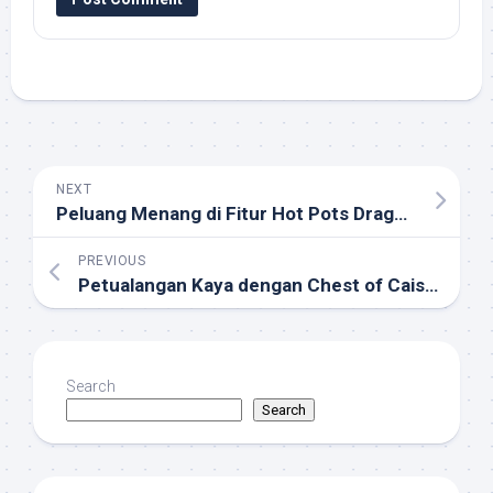
NEXT
Peluang Menang di Fitur Hot Pots Dragon King
PREVIOUS
Petualangan Kaya dengan Chest of Caishen
Search
Search