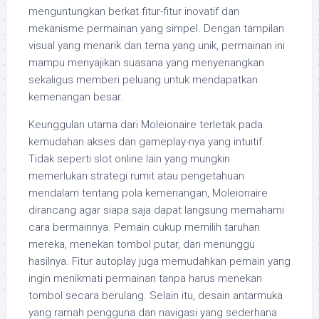
menguntungkan berkat fitur-fitur inovatif dan
mekanisme permainan yang simpel. Dengan tampilan
visual yang menarik dan tema yang unik, permainan ini
mampu menyajikan suasana yang menyenangkan
sekaligus memberi peluang untuk mendapatkan
kemenangan besar.
Keunggulan utama dari Moleionaire terletak pada
kemudahan akses dan gameplay-nya yang intuitif.
Tidak seperti slot online lain yang mungkin
memerlukan strategi rumit atau pengetahuan
mendalam tentang pola kemenangan, Moleionaire
dirancang agar siapa saja dapat langsung memahami
cara bermainnya. Pemain cukup memilih taruhan
mereka, menekan tombol putar, dan menunggu
hasilnya. Fitur autoplay juga memudahkan pemain yang
ingin menikmati permainan tanpa harus menekan
tombol secara berulang. Selain itu, desain antarmuka
yang ramah pengguna dan navigasi yang sederhana