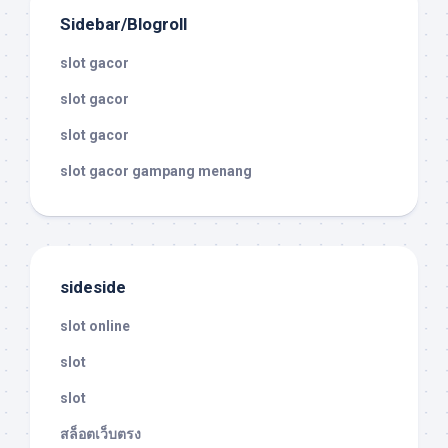
Sidebar/Blogroll
slot gacor
slot gacor
slot gacor
slot gacor gampang menang
sideside
slot online
slot
slot
สล็อตเว็บตรง