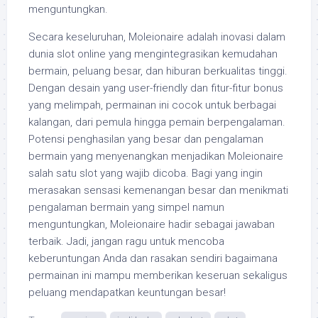
menguntungkan.
Secara keseluruhan, Moleionaire adalah inovasi dalam
dunia slot online yang mengintegrasikan kemudahan
bermain, peluang besar, dan hiburan berkualitas tinggi.
Dengan desain yang user-friendly dan fitur-fitur bonus
yang melimpah, permainan ini cocok untuk berbagai
kalangan, dari pemula hingga pemain berpengalaman.
Potensi penghasilan yang besar dan pengalaman
bermain yang menyenangkan menjadikan Moleionaire
salah satu slot yang wajib dicoba. Bagi yang ingin
merasakan sensasi kemenangan besar dan menikmati
pengalaman bermain yang simpel namun
menguntungkan, Moleionaire hadir sebagai jawaban
terbaik. Jadi, jangan ragu untuk mencoba
keberuntungan Anda dan rasakan sendiri bagaimana
permainan ini mampu memberikan keseruan sekaligus
peluang mendapatkan keuntungan besar!