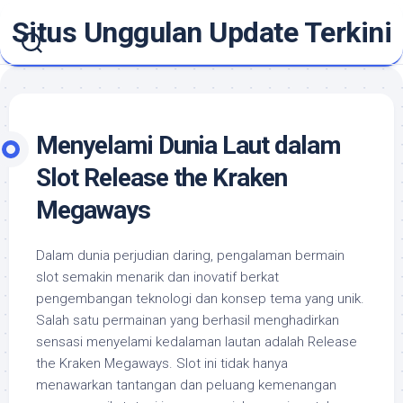
Skip
Situs Unggulan Update Terkini
to
content
Menyelami Dunia Laut dalam
Slot Release the Kraken
Megaways
Dalam dunia perjudian daring, pengalaman bermain
slot semakin menarik dan inovatif berkat
pengembangan teknologi dan konsep tema yang unik.
Salah satu permainan yang berhasil menghadirkan
sensasi menyelami kedalaman lautan adalah Release
the Kraken Megaways. Slot ini tidak hanya
menawarkan tantangan dan peluang kemenangan