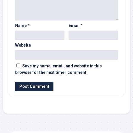
Name
*
Email
*
Website
Save my name, email, and website in this
browser for the next time I comment.