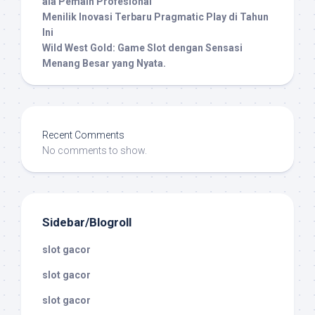
ala Pemain Profesional
Menilik Inovasi Terbaru Pragmatic Play di Tahun
Ini
Wild West Gold: Game Slot dengan Sensasi
Menang Besar yang Nyata.
Recent Comments
No comments to show.
Sidebar/Blogroll
slot gacor
slot gacor
slot gacor