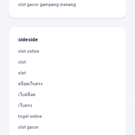
slot gacor gampang menang
sideside
slot online
slot
slot
สล็อตเว็บตรง
เว็บสล็อต
เว็บตรง
togel online
slot gacor