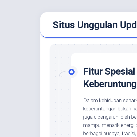
Skip
Situs Unggulan Upd
to
content
Fitur Spesi
Keberuntung
Dalam kehidupan sehari
keberuntungan bukan ha
juga dipengaruhi oleh be
mampu menarik energi posi
berbagai budaya, tradi