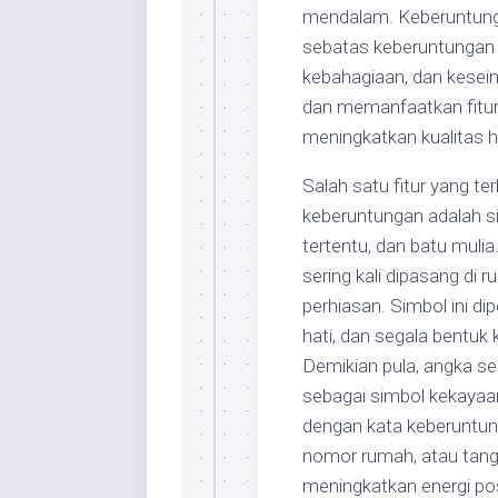
mendalam. Keberuntungan 
sebatas keberuntungan m
kebahagiaan, dan kesei
dan memanfaatkan fitur-f
meningkatkan kualitas h
Salah satu fitur yang 
keberuntungan adalah s
tertentu, dan batu mul
sering kali dipasang di 
perhiasan. Simbol ini di
hati, dan segala bentuk
Demikian pula, angka s
sebagai simbol kekayaa
dengan kata keberuntun
nomor rumah, atau tangg
meningkatkan energi po