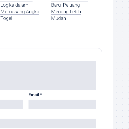
Logika dalam
Baru, Peluang
Memasang Angka
Menang Lebih
Togel
Mudah
Email
*