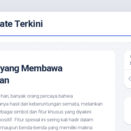
ate Terkini
al yang Membawa
an
-hari, banyak orang percaya bahwa
nya hasil dari keberuntungan semata, melainkan
rbagai simbol dan fitur khusus yang diyakini
tif. Fitur spesial ini sering kali hadir dalam
si, maupun benda-benda yang memiliki makna