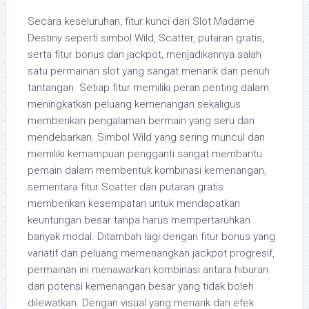
Secara keseluruhan, fitur kunci dari Slot Madame
Destiny seperti simbol Wild, Scatter, putaran gratis,
serta fitur bonus dan jackpot, menjadikannya salah
satu permainan slot yang sangat menarik dan penuh
tantangan. Setiap fitur memiliki peran penting dalam
meningkatkan peluang kemenangan sekaligus
memberikan pengalaman bermain yang seru dan
mendebarkan. Simbol Wild yang sering muncul dan
memiliki kemampuan pengganti sangat membantu
pemain dalam membentuk kombinasi kemenangan,
sementara fitur Scatter dan putaran gratis
memberikan kesempatan untuk mendapatkan
keuntungan besar tanpa harus mempertaruhkan
banyak modal. Ditambah lagi dengan fitur bonus yang
variatif dan peluang memenangkan jackpot progresif,
permainan ini menawarkan kombinasi antara hiburan
dan potensi kemenangan besar yang tidak boleh
dilewatkan. Dengan visual yang menarik dan efek