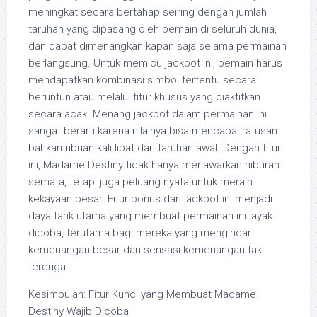
meningkat secara bertahap seiring dengan jumlah
taruhan yang dipasang oleh pemain di seluruh dunia,
dan dapat dimenangkan kapan saja selama permainan
berlangsung. Untuk memicu jackpot ini, pemain harus
mendapatkan kombinasi simbol tertentu secara
beruntun atau melalui fitur khusus yang diaktifkan
secara acak. Menang jackpot dalam permainan ini
sangat berarti karena nilainya bisa mencapai ratusan
bahkan ribuan kali lipat dari taruhan awal. Dengan fitur
ini, Madame Destiny tidak hanya menawarkan hiburan
semata, tetapi juga peluang nyata untuk meraih
kekayaan besar. Fitur bonus dan jackpot ini menjadi
daya tarik utama yang membuat permainan ini layak
dicoba, terutama bagi mereka yang mengincar
kemenangan besar dan sensasi kemenangan tak
terduga.
Kesimpulan: Fitur Kunci yang Membuat Madame
Destiny Wajib Dicoba