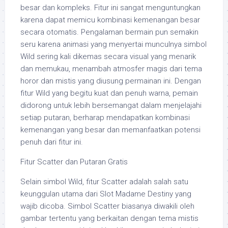
besar dan kompleks. Fitur ini sangat menguntungkan
karena dapat memicu kombinasi kemenangan besar
secara otomatis. Pengalaman bermain pun semakin
seru karena animasi yang menyertai munculnya simbol
Wild sering kali dikemas secara visual yang menarik
dan memukau, menambah atmosfer magis dari tema
horor dan mistis yang diusung permainan ini. Dengan
fitur Wild yang begitu kuat dan penuh warna, pemain
didorong untuk lebih bersemangat dalam menjelajahi
setiap putaran, berharap mendapatkan kombinasi
kemenangan yang besar dan memanfaatkan potensi
penuh dari fitur ini.
Fitur Scatter dan Putaran Gratis
Selain simbol Wild, fitur Scatter adalah salah satu
keunggulan utama dari Slot Madame Destiny yang
wajib dicoba. Simbol Scatter biasanya diwakili oleh
gambar tertentu yang berkaitan dengan tema mistis