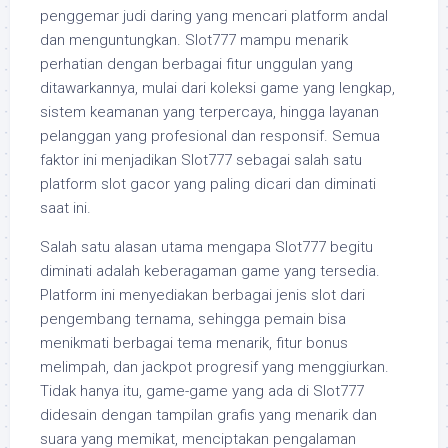
penggemar judi daring yang mencari platform andal
dan menguntungkan. Slot777 mampu menarik
perhatian dengan berbagai fitur unggulan yang
ditawarkannya, mulai dari koleksi game yang lengkap,
sistem keamanan yang terpercaya, hingga layanan
pelanggan yang profesional dan responsif. Semua
faktor ini menjadikan Slot777 sebagai salah satu
platform slot gacor yang paling dicari dan diminati
saat ini.
Salah satu alasan utama mengapa Slot777 begitu
diminati adalah keberagaman game yang tersedia.
Platform ini menyediakan berbagai jenis slot dari
pengembang ternama, sehingga pemain bisa
menikmati berbagai tema menarik, fitur bonus
melimpah, dan jackpot progresif yang menggiurkan.
Tidak hanya itu, game-game yang ada di Slot777
didesain dengan tampilan grafis yang menarik dan
suara yang memikat, menciptakan pengalaman