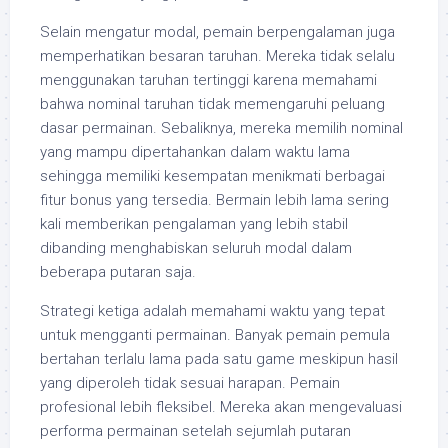
Selain mengatur modal, pemain berpengalaman juga
memperhatikan besaran taruhan. Mereka tidak selalu
menggunakan taruhan tertinggi karena memahami
bahwa nominal taruhan tidak memengaruhi peluang
dasar permainan. Sebaliknya, mereka memilih nominal
yang mampu dipertahankan dalam waktu lama
sehingga memiliki kesempatan menikmati berbagai
fitur bonus yang tersedia. Bermain lebih lama sering
kali memberikan pengalaman yang lebih stabil
dibanding menghabiskan seluruh modal dalam
beberapa putaran saja.
Strategi ketiga adalah memahami waktu yang tepat
untuk mengganti permainan. Banyak pemain pemula
bertahan terlalu lama pada satu game meskipun hasil
yang diperoleh tidak sesuai harapan. Pemain
profesional lebih fleksibel. Mereka akan mengevaluasi
performa permainan setelah sejumlah putaran