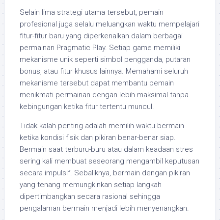
Selain lima strategi utama tersebut, pemain
profesional juga selalu meluangkan waktu mempelajari
fitur-fitur baru yang diperkenalkan dalam berbagai
permainan Pragmatic Play. Setiap game memiliki
mekanisme unik seperti simbol pengganda, putaran
bonus, atau fitur khusus lainnya. Memahami seluruh
mekanisme tersebut dapat membantu pemain
menikmati permainan dengan lebih maksimal tanpa
kebingungan ketika fitur tertentu muncul.
Tidak kalah penting adalah memilih waktu bermain
ketika kondisi fisik dan pikiran benar-benar siap.
Bermain saat terburu-buru atau dalam keadaan stres
sering kali membuat seseorang mengambil keputusan
secara impulsif. Sebaliknya, bermain dengan pikiran
yang tenang memungkinkan setiap langkah
dipertimbangkan secara rasional sehingga
pengalaman bermain menjadi lebih menyenangkan.