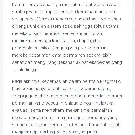
Pemain profesional juga memahami bahwa tidak ada
strategi yang mampu menjamin kemenangan pada
setiap sesi. Mereka menerima bahwa hasil permainan
dipengaruhi oleh sistem acak, sehingga fokus utama
mereka bukan mengejar kemenangan instan,
melainkan menjaga konsistensi, disiplin, dan
pengelolaan risiko. Dengan pola pikir seperti ini,
mereka dapat menikmati permainan secara lebih
sehat dan mengurangi tekanan akibat ekspektasi yang
terlalu tinggi.
Pada akhirnya, keberhasilan dalam bermain Pragmatic
Play bukan hanya ditentukan oleh keberuntungan,
tetapi juga oleh kemampuan mengatur modal, memilih
permainan yang sesuai, menjaga emosi, melakukan
evaluasi, serta memahami mekanisme permainan
secara menyeluruh. Lima strategi tersembunyi yang
sering diterapkan pemain profesional tersebut dapat
menjadi inspirasi bagi siapa saja yang ingin