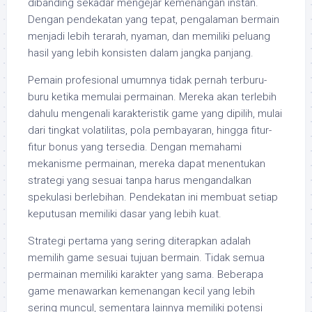
dibanding sekadar mengejar kemenangan instan.
Dengan pendekatan yang tepat, pengalaman bermain
menjadi lebih terarah, nyaman, dan memiliki peluang
hasil yang lebih konsisten dalam jangka panjang.
Pemain profesional umumnya tidak pernah terburu-
buru ketika memulai permainan. Mereka akan terlebih
dahulu mengenali karakteristik game yang dipilih, mulai
dari tingkat volatilitas, pola pembayaran, hingga fitur-
fitur bonus yang tersedia. Dengan memahami
mekanisme permainan, mereka dapat menentukan
strategi yang sesuai tanpa harus mengandalkan
spekulasi berlebihan. Pendekatan ini membuat setiap
keputusan memiliki dasar yang lebih kuat.
Strategi pertama yang sering diterapkan adalah
memilih game sesuai tujuan bermain. Tidak semua
permainan memiliki karakter yang sama. Beberapa
game menawarkan kemenangan kecil yang lebih
sering muncul, sementara lainnya memiliki potensi