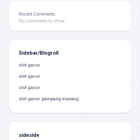
Recent Comments
No comments to show.
Sidebar/Blogroll
slot gacor
slot gacor
slot gacor
slot gacor gampang menang
sideside