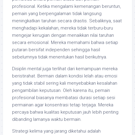
profesional. Ketika mengalami kemenangan beruntun,
pemain yang berpengalaman tidak langsung
meningkatkan taruhan secara drastis. Sebaliknya, saat
menghadapi kekalahan, mereka tidak terburu-buru
mengejar kerugian dengan menaikkan nilai taruhan
secara emosional. Mereka memahami bahwa setiap
putaran bersifat independen sehingga hasil
sebelumnya tidak menentukan hasil berikutnya.
Disiplin mental juga terlihat dari kemampuan mereka
beristirahat. Bermain dalam kondisi lelah atau emosi
yang tidak stabil sering kali menyebabkan kesalahan
pengambilan keputusan. Oleh karena itu, pemain
profesional biasanya membatasi durasi setiap sesi
permainan agar konsentrasi tetap terjaga. Mereka
percaya bahwa kualitas keputusan jauh lebih penting
dibanding lamanya waktu bermain.
Strategi kelima yang jarang diketahui adalah