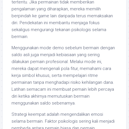
tertentu. Jika permainan tidak memberikan
pengalaman yang diharapkan, mereka memilih
berpindah ke game lain daripada terus memaksakan
diri. Pendekatan ini membantu menjaga fokus
sekaligus mengurangi tekanan psikologis selama
bermain.
Menggunakan mode demo sebelum bermain dengan
saldo asli juga menjadi kebiasaan yang sering
dilakukan pemain profesional. Melalui mode ini,
mereka dapat mengenali pola fitur, memahami cara
kerja simbol khusus, serta mempelajari ritme
permainan tanpa menghadapi risiko kehilangan dana.
Latihan semacam ini membuat pemain lebih percaya
diri ketika akhirnya memutuskan bermain
menggunakan saldo sebenarnya.
Strategi keempat adalah mengendalikan emosi
selama bermain. Faktor psikologis sering kali menjadi
pembeda antara pemain biasa dan pemain