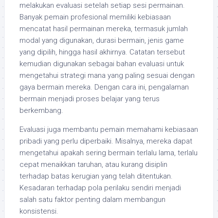
melakukan evaluasi setelah setiap sesi permainan.
Banyak pemain profesional memiliki kebiasaan
mencatat hasil permainan mereka, termasuk jumlah
modal yang digunakan, durasi bermain, jenis game
yang dipilih, hingga hasil akhirnya. Catatan tersebut
kemudian digunakan sebagai bahan evaluasi untuk
mengetahui strategi mana yang paling sesuai dengan
gaya bermain mereka. Dengan cara ini, pengalaman
bermain menjadi proses belajar yang terus
berkembang.
Evaluasi juga membantu pemain memahami kebiasaan
pribadi yang perlu diperbaiki. Misalnya, mereka dapat
mengetahui apakah sering bermain terlalu lama, terlalu
cepat menaikkan taruhan, atau kurang disiplin
terhadap batas kerugian yang telah ditentukan.
Kesadaran terhadap pola perilaku sendiri menjadi
salah satu faktor penting dalam membangun
konsistensi.