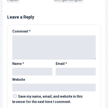
Leave a Reply
Comment
*
Name
*
Email
*
Website
Save my name, email, and website in this
browser for the next time I comment.