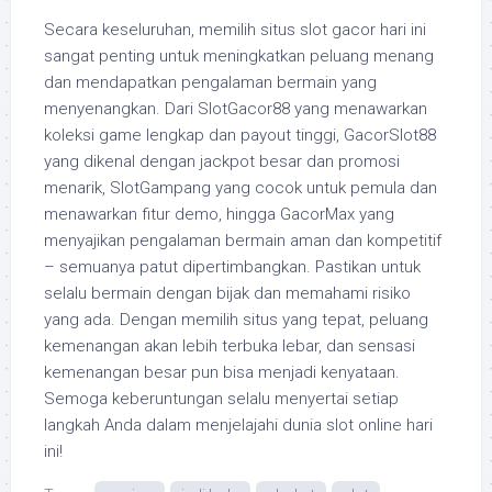
Secara keseluruhan, memilih situs slot gacor hari ini
sangat penting untuk meningkatkan peluang menang
dan mendapatkan pengalaman bermain yang
menyenangkan. Dari SlotGacor88 yang menawarkan
koleksi game lengkap dan payout tinggi, GacorSlot88
yang dikenal dengan jackpot besar dan promosi
menarik, SlotGampang yang cocok untuk pemula dan
menawarkan fitur demo, hingga GacorMax yang
menyajikan pengalaman bermain aman dan kompetitif
– semuanya patut dipertimbangkan. Pastikan untuk
selalu bermain dengan bijak dan memahami risiko
yang ada. Dengan memilih situs yang tepat, peluang
kemenangan akan lebih terbuka lebar, dan sensasi
kemenangan besar pun bisa menjadi kenyataan.
Semoga keberuntungan selalu menyertai setiap
langkah Anda dalam menjelajahi dunia slot online hari
ini!