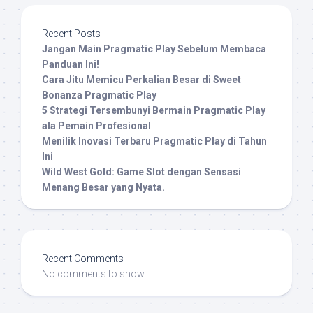
Recent Posts
Jangan Main Pragmatic Play Sebelum Membaca
Panduan Ini!
Cara Jitu Memicu Perkalian Besar di Sweet
Bonanza Pragmatic Play
5 Strategi Tersembunyi Bermain Pragmatic Play
ala Pemain Profesional
Menilik Inovasi Terbaru Pragmatic Play di Tahun
Ini
Wild West Gold: Game Slot dengan Sensasi
Menang Besar yang Nyata.
Recent Comments
No comments to show.