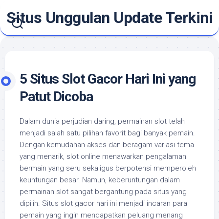
Skip
Situs Unggulan Update Terkini
to
content
5 Situs Slot Gacor Hari Ini yang
Patut Dicoba
Dalam dunia perjudian daring, permainan slot telah
menjadi salah satu pilihan favorit bagi banyak pemain.
Dengan kemudahan akses dan beragam variasi tema
yang menarik, slot online menawarkan pengalaman
bermain yang seru sekaligus berpotensi memperoleh
keuntungan besar. Namun, keberuntungan dalam
permainan slot sangat bergantung pada situs yang
dipilih. Situs slot gacor hari ini menjadi incaran para
pemain yang ingin mendapatkan peluang menang